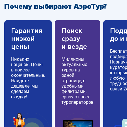
Почему выбирают АэроТур?
Гарантия
Поиск
Подд
низкой
сразу
до и
цены
и везде
Беспла
подбира
Никаких
Миллионы
Назнач
наценок. Цены
актуальных
куратор
в поиске
туров на
которы
окончательные.
одной
любую
Найдёте
странице, с
труднос
дешевле, мы
удобными
связи 2
сделаем
фильтрами,
скидку!
сразу от всех
туроператоров