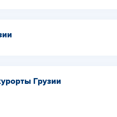
зии
урорты Грузии