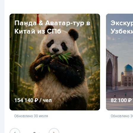
Панда & Аватар-тур в
Экску
Китай из СПб
Узбек
154 140 ₽ / чел
82 100 ₽ 
не является публичной офертой
не яв
Обновлено 30 июля
Обновлено 3