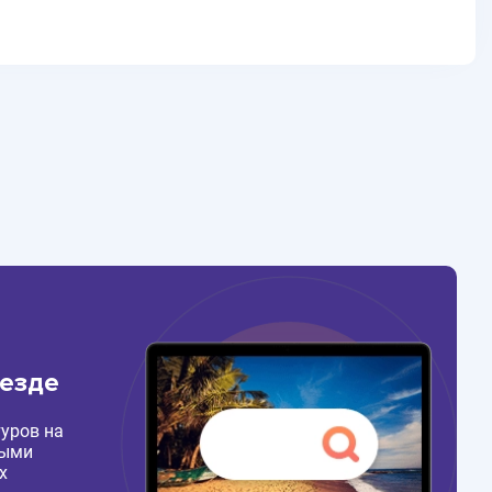
везде
уров на
ными
х