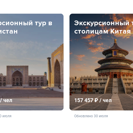
рсионный тур в
Экскурсионный 
истан
столицам Китая
/ чел
157 457 ₽ / чел
ляется публичной офертой
не является публичной о
0 июля
Обновлено 30 июля