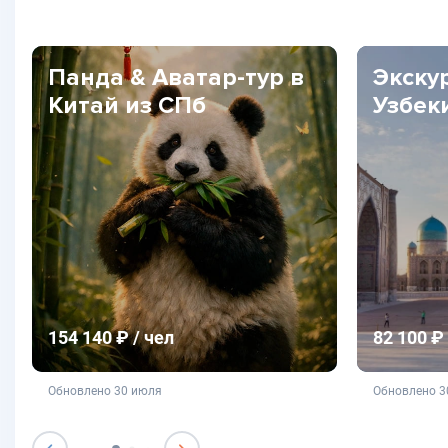
Панда & Аватар-тур в
Экску
Китай из СПб
Узбек
154 140 ₽ / чел
82 100 ₽ 
не является публичной офертой
не яв
Обновлено 30 июля
Обновлено 3