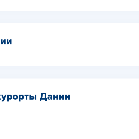
нии
курорты Дании