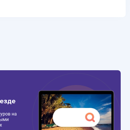
везде
уров на
ными
х