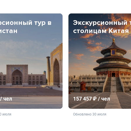
рсионный тур в
Экскурсионный 
истан
столицам Китая
/ чел
157 457 ₽ / чел
ляется публичной офертой
не является публичной о
0 июля
Обновлено 30 июля