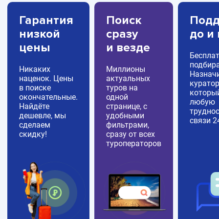
Гарантия
Поиск
Подд
низкой
сразу
до и
цены
и везде
Беспла
подбира
Никаких
Миллионы
Назнач
наценок. Цены
актуальных
куратор
в поиске
туров на
которы
окончательные.
одной
любую
Найдёте
странице, с
труднос
дешевле, мы
удобными
связи 2
сделаем
фильтрами,
скидку!
сразу от всех
туроператоров