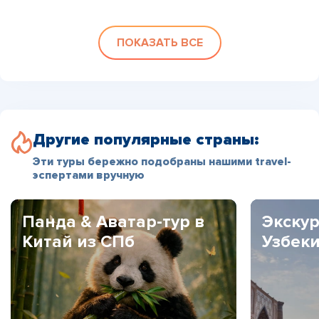
ПОКАЗАТЬ ВСЕ
Другие популярные страны:
Эти туры бережно подобраны нашими travel-
эспертами вручную
Панда & Аватар-тур в
Экскур
Китай из СПб
Узбек