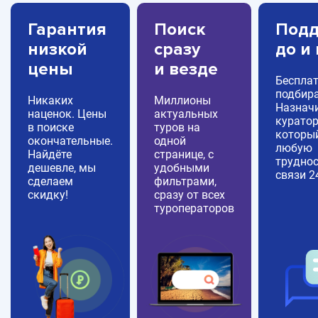
Гарантия
Поиск
Подд
низкой
сразу
до и
цены
и везде
Беспла
подбира
Никаких
Миллионы
Назнач
наценок. Цены
актуальных
куратор
в поиске
туров на
которы
окончательные.
одной
любую
Найдёте
странице, с
труднос
дешевле, мы
удобными
связи 2
сделаем
фильтрами,
скидку!
сразу от всех
туроператоров