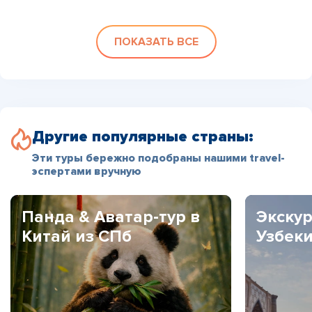
ПОКАЗАТЬ ВСЕ
Другие популярные страны:
Эти туры бережно подобраны нашими travel-
эспертами вручную
Панда & Аватар-тур в
Экскур
Китай из СПб
Узбек