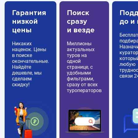
Гарантия
Поиск
Подд
низкой
сразу
до и
цены
и везде
Беспла
подбира
Никаких
Миллионы
Назнач
наценок. Цены
актуальных
куратор
в поиске
туров на
которы
окончательные.
одной
любую
Найдёте
странице, с
труднос
дешевле, мы
удобными
связи 2
сделаем
фильтрами,
скидку!
сразу от всех
туроператоров