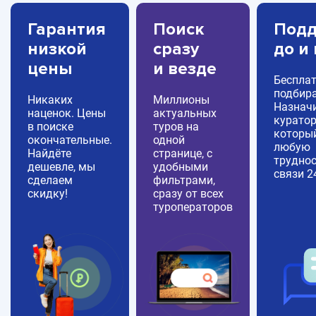
Гарантия
Поиск
Подд
низкой
сразу
до и
цены
и везде
Беспла
подбира
Никаких
Миллионы
Назнач
наценок. Цены
актуальных
куратор
в поиске
туров на
которы
окончательные.
одной
любую
Найдёте
странице, с
труднос
дешевле, мы
удобными
связи 2
сделаем
фильтрами,
скидку!
сразу от всех
туроператоров