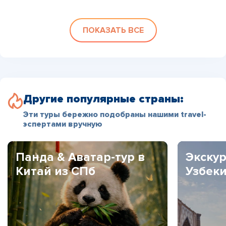
ПОКАЗАТЬ ВСЕ
Другие популярные страны:
Эти туры бережно подобраны нашими travel-
эспертами вручную
Панда & Аватар-тур в
Экскур
Китай из СПб
Узбек