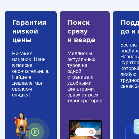
Гарантия
Поиск
Подд
низкой
сразу
до и
цены
и везде
Беспла
подбира
Никаких
Миллионы
Назнач
наценок. Цены
актуальных
куратор
в поиске
туров на
которы
окончательные.
одной
любую
Найдёте
странице, с
труднос
дешевле, мы
удобными
связи 2
сделаем
фильтрами,
скидку!
сразу от всех
туроператоров