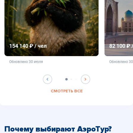
154 140 ₽ / чел
82 100 ₽ 
не является публичной офертой
не яв
Обновлено 30 июля
Обновлено 3
СМОТРЕТЬ ВСЕ
Почему выбирают АэроТур?