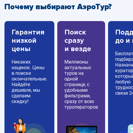
Почему выбирают АэроТур?
Гарантия
Поиск
Подд
низкой
сразу
до и
цены
и везде
Беспла
подбира
Никаких
Миллионы
Назнач
наценок. Цены
актуальных
куратор
в поиске
туров на
которы
окончательные.
одной
любую
Найдёте
странице, с
труднос
дешевле, мы
удобными
связи 2
сделаем
фильтрами,
скидку!
сразу от всех
туроператоров