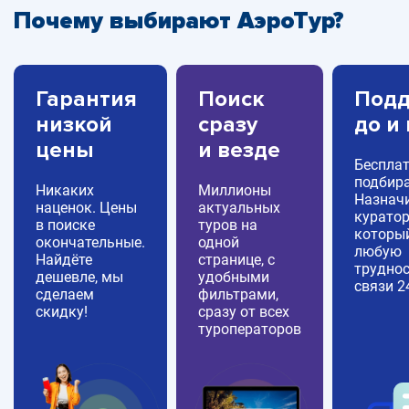
Почему выбирают АэроТур?
Гарантия
Поиск
Подд
низкой
сразу
до и
цены
и везде
Беспла
подбира
Никаких
Миллионы
Назнач
наценок. Цены
актуальных
куратор
в поиске
туров на
которы
окончательные.
одной
любую
Найдёте
странице, с
труднос
дешевле, мы
удобными
связи 2
сделаем
фильтрами,
скидку!
сразу от всех
туроператоров