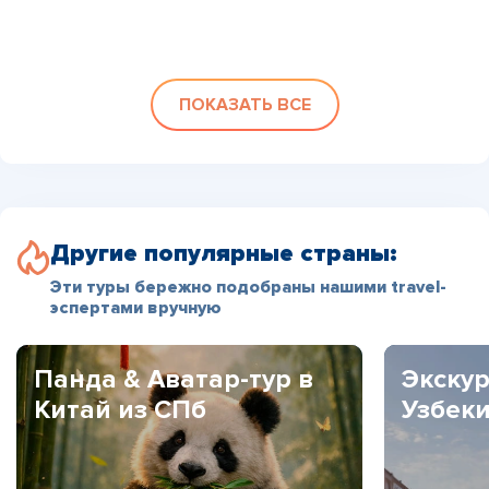
ПОКАЗАТЬ ВСЕ
Другие популярные страны:
Эти туры бережно подобраны нашими travel-
эспертами вручную
Панда & Аватар-тур в
Экскур
Китай из СПб
Узбек