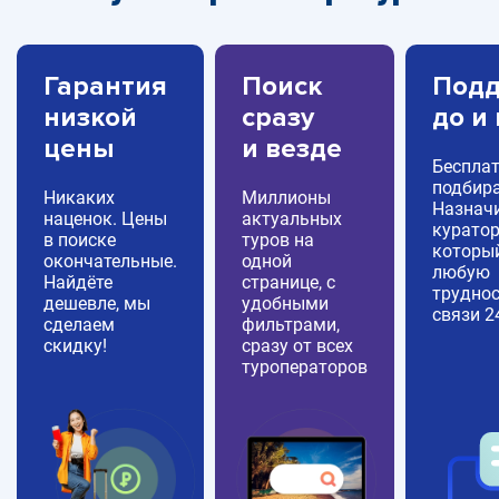
Гарантия
Поиск
Подд
низкой
сразу
до и
цены
и везде
Беспла
подбира
Никаких
Миллионы
Назнач
наценок. Цены
актуальных
куратор
в поиске
туров на
которы
окончательные.
одной
любую
Найдёте
странице, с
труднос
дешевле, мы
удобными
связи 2
сделаем
фильтрами,
скидку!
сразу от всех
туроператоров