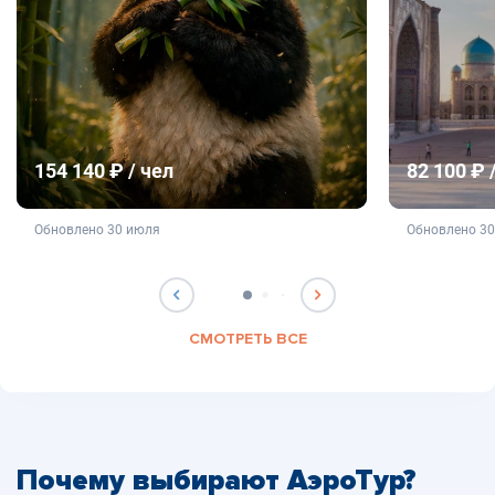
154 140 ₽ / чел
82 100 ₽ 
не является публичной офертой
не яв
Обновлено 30 июля
Обновлено 3
СМОТРЕТЬ ВСЕ
Почему выбирают АэроТур?