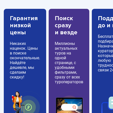
Гарантия
Поиск
Подд
низкой
сразу
до и
цены
и везде
Беспла
подбира
Никаких
Миллионы
Назнач
наценок. Цены
актуальных
куратор
в поиске
туров на
которы
окончательные.
одной
любую
Найдёте
странице, с
труднос
дешевле, мы
удобными
связи 2
сделаем
фильтрами,
скидку!
сразу от всех
туроператоров