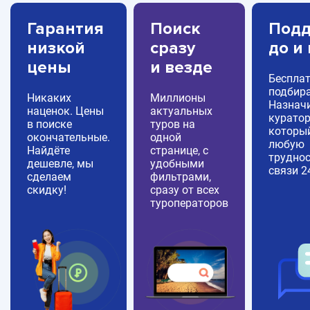
Гарантия
Поиск
Подд
низкой
сразу
до и
цены
и везде
Беспла
подбира
Никаких
Миллионы
Назнач
наценок. Цены
актуальных
куратор
в поиске
туров на
которы
окончательные.
одной
любую
Найдёте
странице, с
труднос
дешевле, мы
удобными
связи 2
сделаем
фильтрами,
скидку!
сразу от всех
туроператоров