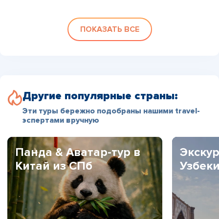
ПОКАЗАТЬ ВСЕ
Другие популярные страны:
Эти туры бережно подобраны нашими travel-
эспертами вручную
Панда & Аватар-тур в
Экскур
Китай из СПб
Узбек