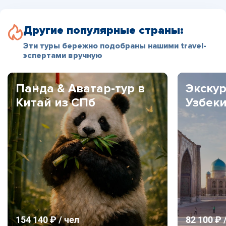
Другие популярные страны:
Эти туры бережно подобраны нашими travel-
эспертами вручную
Панда & Аватар-тур в
Экскур
Китай из СПб
Узбек
154 140 ₽ / чел
82 100 ₽ 