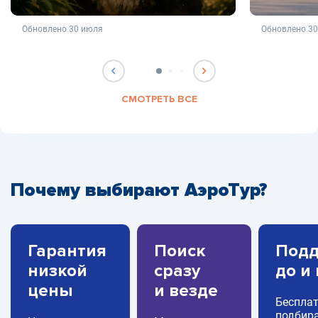
не является публичной офертой
не яв
Обновлено 30 июля
Обновлено 3
СМОТРЕТЬ ВСЕ
Почему выбирают АэроТур?
Гарантия
Поиск
Подд
низкой
сразу
до и
цены
и везде
Беспла
подбира