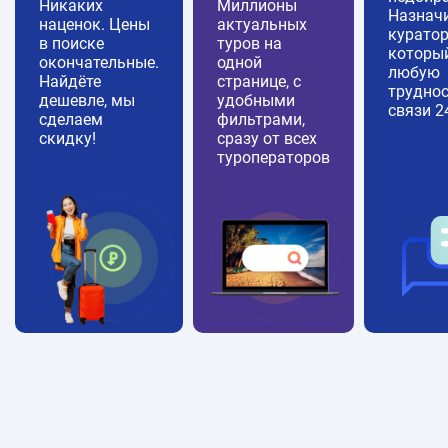
Никаких
Миллионы
Назнач
наценок. Цены
актуальных
куратор
в поиске
туров на
которы
окончательные.
одной
любую
Найдёте
странице, с
труднос
дешевле, мы
удобными
связи 2
сделаем
фильтрами,
скидку!
сразу от всех
туроператоров