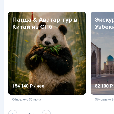
Панда & Аватар-тур в
Экску
Китай из СПб
Узбек
154 140 ₽ / чел
82 100 ₽ 
не является публичной офертой
не яв
Обновлено 30 июля
Обновлено 3