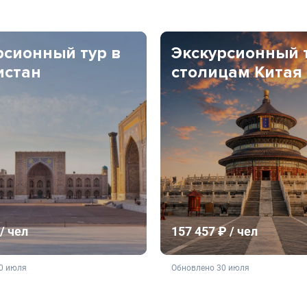
рсионный тур в
Экскурсионный 
истан
столицам Китая
/ чел
157 457 ₽ / чел
ляется публичной офертой
не является публичной о
0 июля
Обновлено 30 июля