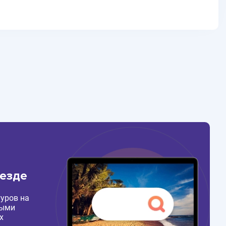
везде
уров на
ными
х