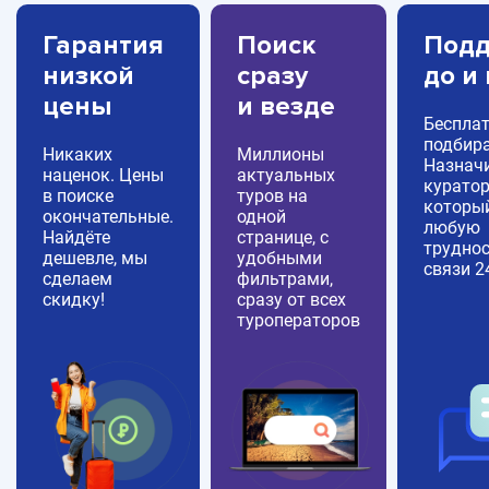
Гарантия
Поиск
Подд
низкой
сразу
до и
цены
и везде
Беспла
подбира
Никаких
Миллионы
Назнач
наценок. Цены
актуальных
куратор
в поиске
туров на
которы
окончательные.
одной
любую
Найдёте
странице, с
труднос
дешевле, мы
удобными
связи 2
сделаем
фильтрами,
скидку!
сразу от всех
туроператоров