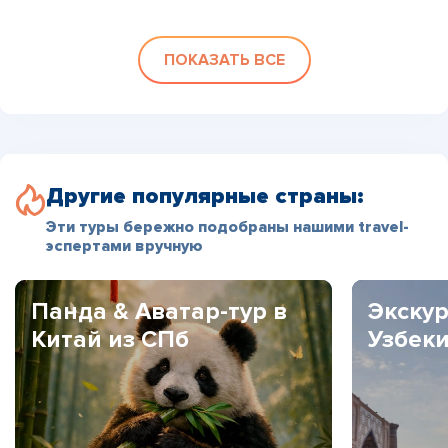
ПОКАЗАТЬ ВСЕ
Другие популярные страны:
Эти туры бережно подобраны нашими travel-
эспертами вручную
Панда & Аватар-тур в
Экскур
Китай из СПб
Узбек