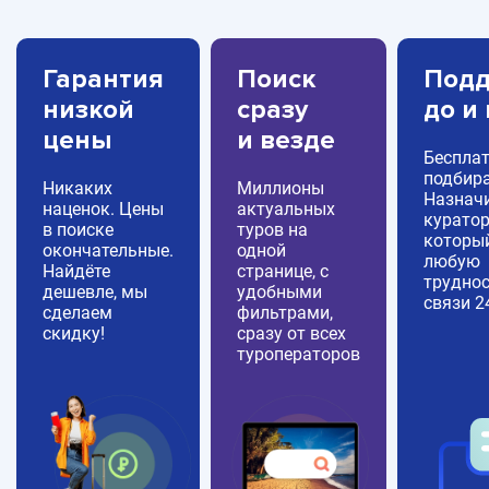
Гарантия
Поиск
Подд
низкой
сразу
до и
цены
и везде
Беспла
подбира
Никаких
Миллионы
Назнач
наценок. Цены
актуальных
куратор
в поиске
туров на
которы
окончательные.
одной
любую
Найдёте
странице, с
труднос
дешевле, мы
удобными
связи 2
сделаем
фильтрами,
скидку!
сразу от всех
туроператоров