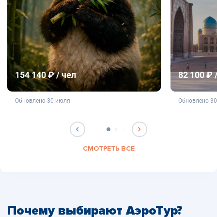
154 140 ₽ / чел
82 100 ₽ 
не является публичной офертой
не яв
Обновлено 30 июля
Обновлено 3
СМОТРЕТЬ ВСЕ
Почему выбирают АэроТур?