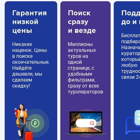
Гарантия
Поиск
Подд
низкой
сразу
до и
цены
и везде
Беспла
подбира
Никаких
Миллионы
Назнач
наценок. Цены
актуальных
куратор
в поиске
туров на
которы
окончательные.
одной
любую
Найдёте
странице, с
труднос
дешевле, мы
удобными
связи 2
сделаем
фильтрами,
скидку!
сразу от всех
туроператоров