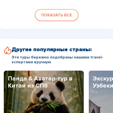
ПОКАЗАТЬ ВСЕ
Другие популярные страны:
Эти туры бережно подобраны нашими travel-
эспертами вручную
Панда & Аватар-тур в
Экскур
Китай из СПб
Узбек