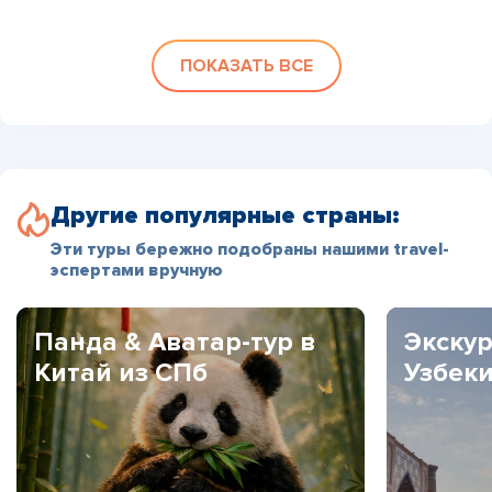
ПОКАЗАТЬ ВСЕ
Другие популярные страны:
Эти туры бережно подобраны нашими travel-
эспертами вручную
Панда & Аватар-тур в
Экскур
Китай из СПб
Узбек