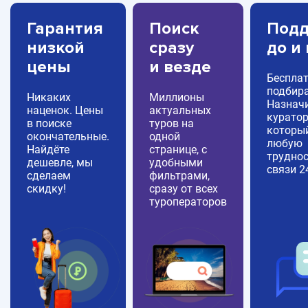
Гарантия
Поиск
Подд
низкой
сразу
до и
цены
и везде
Беспла
подбира
Никаких
Миллионы
Назнач
наценок. Цены
актуальных
куратор
в поиске
туров на
которы
окончательные.
одной
любую
Найдёте
странице, с
труднос
дешевле, мы
удобными
связи 2
сделаем
фильтрами,
скидку!
сразу от всех
туроператоров