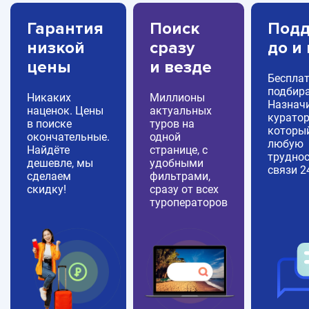
Гарантия
Поиск
Подд
низкой
сразу
до и
цены
и везде
Беспла
подбира
Никаких
Миллионы
Назнач
наценок. Цены
актуальных
куратор
в поиске
туров на
которы
окончательные.
одной
любую
Найдёте
странице, с
труднос
дешевле, мы
удобными
связи 2
сделаем
фильтрами,
скидку!
сразу от всех
туроператоров