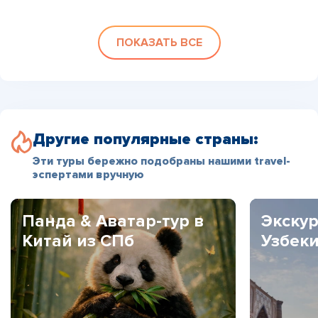
ПОКАЗАТЬ ВСЕ
Другие популярные страны:
Эти туры бережно подобраны нашими travel-
эспертами вручную
Панда & Аватар-тур в
Экскур
Китай из СПб
Узбек