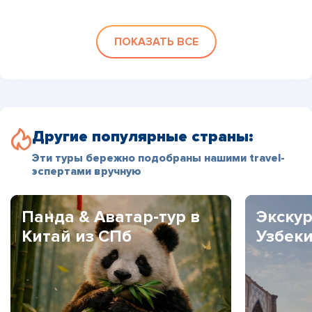
ПОКАЗАТЬ ВСЕ
Другие популярные страны:
Эти туры бережно подобраны нашими travel-
эспертами вручную
Панда & Аватар-тур в
Экскур
Китай из СПб
Узбек