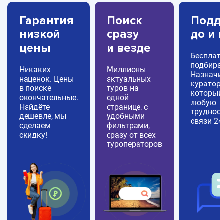
Гарантия
Поиск
Подд
низкой
сразу
до и
цены
и везде
Беспла
подбира
Никаких
Миллионы
Назнач
наценок. Цены
актуальных
куратор
в поиске
туров на
которы
окончательные.
одной
любую
Найдёте
странице, с
труднос
дешевле, мы
удобными
связи 2
сделаем
фильтрами,
скидку!
сразу от всех
туроператоров