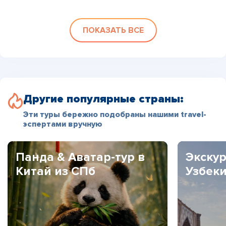
ПОКАЗАТЬ ВСЕ
Другие популярные страны:
Эти туры бережно подобраны нашими travel-
эспертами вручную
Панда & Аватар-тур в
Экскур
Китай из СПб
Узбек