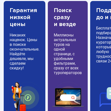
Гарантия
Поиск
Подд
низкой
сразу
до и
цены
и везде
Беспла
подбира
Никаких
Миллионы
Назнач
наценок. Цены
актуальных
куратор
в поиске
туров на
которы
окончательные.
одной
любую
Найдёте
странице, с
труднос
дешевле, мы
удобными
связи 2
сделаем
фильтрами,
скидку!
сразу от всех
туроператоров