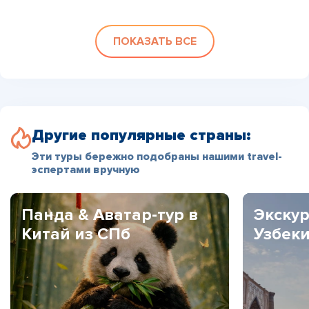
ПОКАЗАТЬ ВСЕ
Другие популярные страны:
Эти туры бережно подобраны нашими travel-
эспертами вручную
Панда & Аватар-тур в
Экскур
Китай из СПб
Узбек