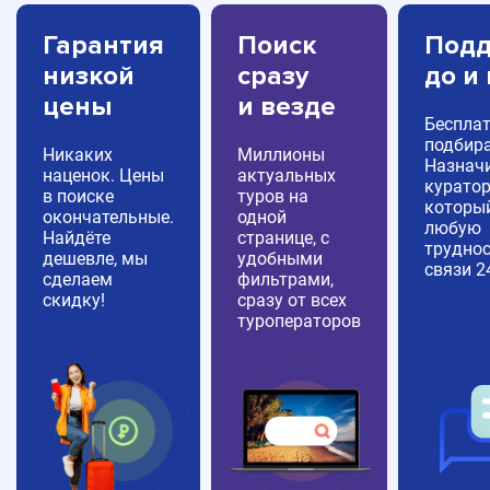
Гарантия
Поиск
Подд
низкой
сразу
до и
цены
и везде
Беспла
подбира
Никаких
Миллионы
Назнач
наценок. Цены
актуальных
куратор
в поиске
туров на
которы
окончательные.
одной
любую
Найдёте
странице, с
труднос
дешевле, мы
удобными
связи 2
сделаем
фильтрами,
скидку!
сразу от всех
туроператоров