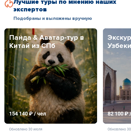
Лучшие туры по мнению наших
экспертов
Подобраны и выложены вручную
Панда & Аватар-тур в
Экскур
Китай из СПб
Узбек
154 140 ₽ / чел
82 100 ₽ 
не является публичной офертой
не яв
Обновлено 30 июля
Обновлено 3