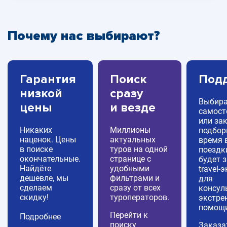
Почему нас выбирают?
Гарантия
Поиск
Под
низкой
сразу
Выбира
цены
и везде
самост
или за
Никаких
Миллионы
подборк
наценок. Цены
актуальных
время 
в поиске
туров на одной
поездк
окончательные.
странице с
будет 
Найдёте
удобными
travel-
дешевле, мы
фильтрами и
для
сделаем
сразу от всех
консул
скидку!
туроператоров.
экстре
помощи
Перейти к
Подробнее
поиску
Заказа