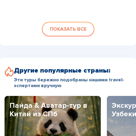
ПОКАЗАТЬ ВСЕ
Другие популярные страны:
Эти туры бережно подобраны нашими travel-
эспертами вручную
Панда & Аватар-тур в
Экскур
Китай из СПб
Узбек