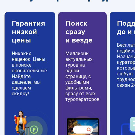
Гарантия
Поиск
Подд
низкой
сразу
до и
цены
и везде
Беспла
подбира
Никаких
Миллионы
Назнач
наценок. Цены
актуальных
куратор
в поиске
туров на
которы
окончательные.
одной
любую
Найдёте
странице, с
труднос
дешевле, мы
удобными
связи 2
сделаем
фильтрами,
скидку!
сразу от всех
туроператоров