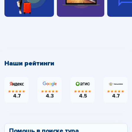
Наши рейтинги
4.7
4.3
4.5
4.7
Помощь в поиске тура