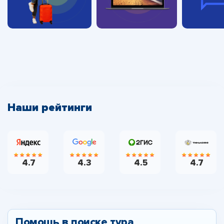
Наши рейтинги
4.7
4.3
4.5
4.7
Помощь в поиске тура