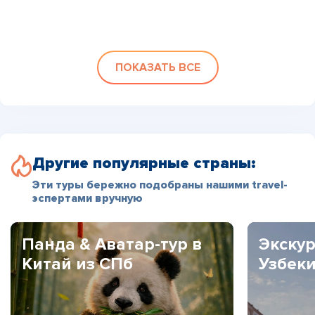
ПОКАЗАТЬ ВСЕ
Другие популярные страны:
Эти туры бережно подобраны нашими travel-
эспертами вручную
Панда & Аватар-тур в
Экскур
Китай из СПб
Узбек