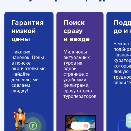
Гарантия
Поиск
Подд
низкой
сразу
до и
цены
и везде
Беспла
подбира
Никаких
Миллионы
Назнач
наценок. Цены
актуальных
куратор
в поиске
туров на
которы
окончательные.
одной
любую
Найдёте
странице, с
труднос
дешевле, мы
удобными
связи 2
сделаем
фильтрами,
скидку!
сразу от всех
туроператоров