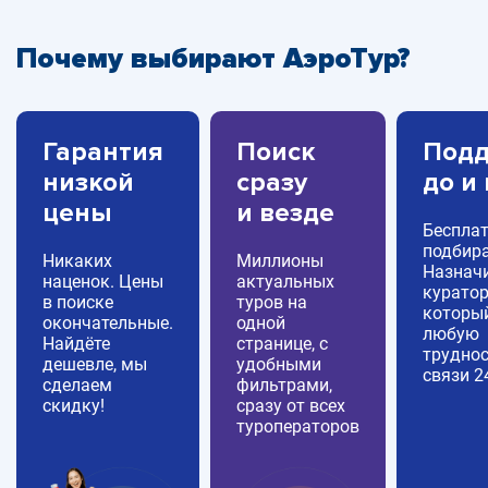
Почему выбирают АэроТур?
Гарантия
Поиск
Подд
низкой
сразу
до и
цены
и везде
Беспла
подбира
Никаких
Миллионы
Назнач
наценок. Цены
актуальных
куратор
в поиске
туров на
которы
окончательные.
одной
любую
Найдёте
странице, с
труднос
дешевле, мы
удобными
связи 2
сделаем
фильтрами,
скидку!
сразу от всех
туроператоров