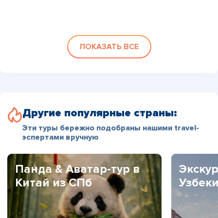
ПОКАЗАТЬ ВСЕ
Другие популярные страны:
Эти туры бережно подобраны нашими travel-
эспертами вручную
Панда & Аватар-тур в
Экскур
Китай из СПб
Узбек