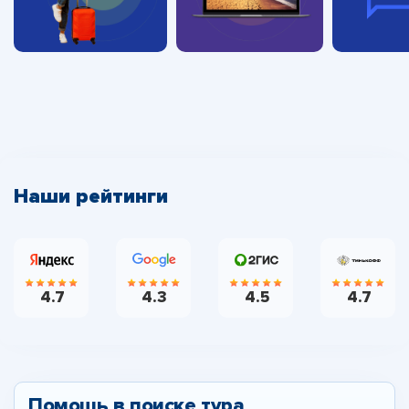
Наши рейтинги
4.7
4.3
4.5
4.7
Помощь в поиске тура