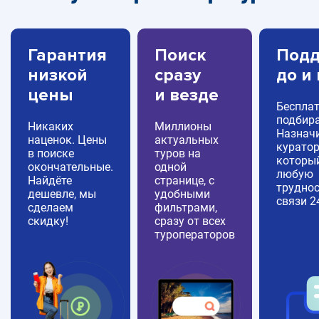
Гарантия
Поиск
Подд
низкой
сразу
до и
цены
и везде
Беспла
подбира
Никаких
Миллионы
Назнач
наценок. Цены
актуальных
куратор
в поиске
туров на
которы
окончательные.
одной
любую
Найдёте
странице, с
труднос
дешевле, мы
удобными
связи 2
сделаем
фильтрами,
скидку!
сразу от всех
туроператоров