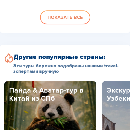
ПОКАЗАТЬ ВСЕ
Другие популярные страны:
Эти туры бережно подобраны нашими travel-
эспертами вручную
Панда & Аватар-тур в
Экскур
Китай из СПб
Узбек