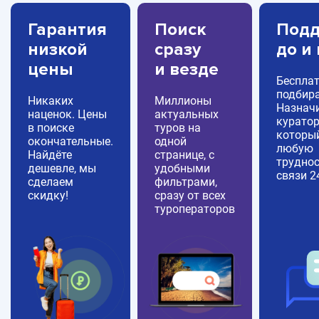
Гарантия
Поиск
Подд
низкой
сразу
до и
цены
и везде
Беспла
подбира
Никаких
Миллионы
Назнач
наценок. Цены
актуальных
куратор
в поиске
туров на
которы
окончательные.
одной
любую
Найдёте
странице, с
труднос
дешевле, мы
удобными
связи 2
сделаем
фильтрами,
скидку!
сразу от всех
туроператоров