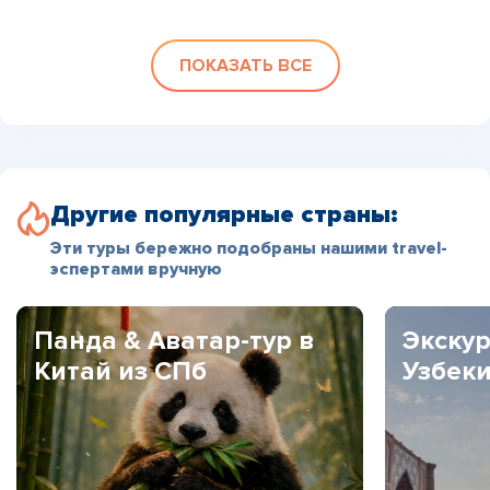
ПОКАЗАТЬ ВСЕ
Другие популярные страны:
Эти туры бережно подобраны нашими travel-
эспертами вручную
Панда & Аватар-тур в
Экскур
Китай из СПб
Узбек