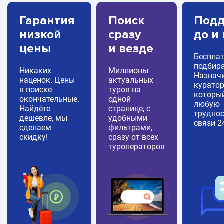
Гарантия
Поиск
Подд
низкой
сразу
до и
цены
и везде
Беспла
подбира
Никаких
Миллионы
Назнач
наценок. Цены
актуальных
куратор
в поиске
туров на
которы
окончательные.
одной
любую
Найдёте
странице, с
труднос
дешевле, мы
удобными
связи 2
сделаем
фильтрами,
скидку!
сразу от всех
туроператоров