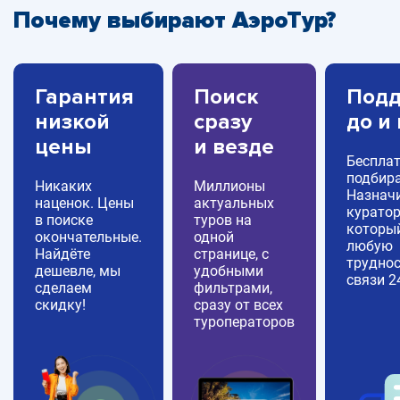
Почему выбирают АэроТур?
Гарантия
Поиск
Подд
низкой
сразу
до и
цены
и везде
Беспла
подбира
Никаких
Миллионы
Назнач
наценок. Цены
актуальных
куратор
в поиске
туров на
которы
окончательные.
одной
любую
Найдёте
странице, с
труднос
дешевле, мы
удобными
связи 2
сделаем
фильтрами,
скидку!
сразу от всех
туроператоров