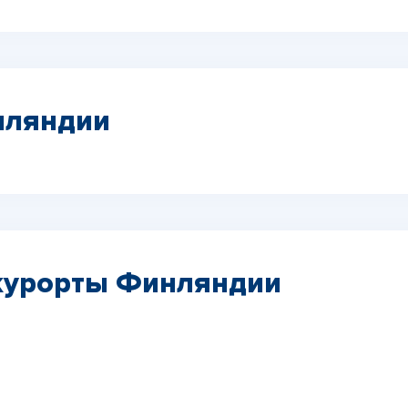
нляндии
курорты Финляндии