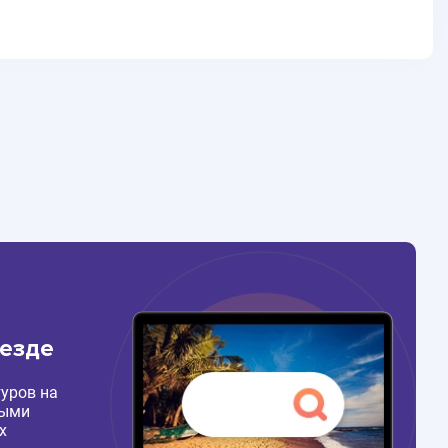
везде
уров на
ными
х