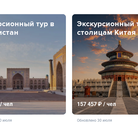
рсионный тур в
Экскурсионный 
истан
столицам Китая
/ чел
157 457 ₽ / чел
ляется публичной офертой
не является публичной о
0 июля
Обновлено 30 июля