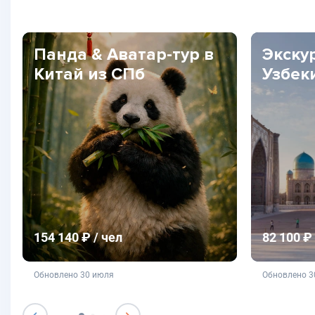
Панда & Аватар-тур в
Экску
Китай из СПб
Узбек
154 140 ₽ / чел
82 100 ₽ 
не является публичной офертой
не яв
Обновлено 30 июля
Обновлено 3