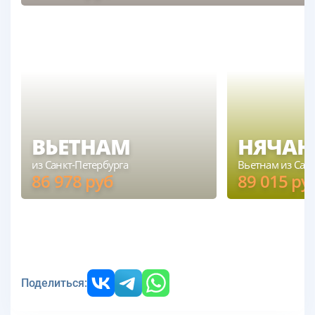
ЧЕРНОГОРИЯ
из Москвы
ВЬЕТНАМ
НЯЧАН
из Санкт-Петербурга
Вьетнам из Сан
86 978
руб
89 015
ру
ВЬЕТНАМ
НЯЧАНГ
из Санкт-Петербурга
Вьетнам из Санкт-П
Поделиться: