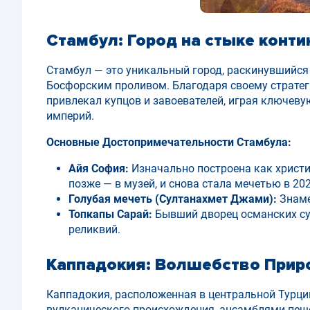
Стамбул: Город на cтыке конти
Стамбул — это уникальный город, раскинувшийся 
Босфорским проливом. Благодаря своему стратег
привлекал купцов и завоевателей, играя ключеву
империй.
Основные Достопримечательности Стамбула:
Айя София:
Изначально построена как христиа
позже — в музей, и снова стала мечетью в 202
Голубая мечеть (Султанахмет Джами):
Знаме
Топкапы Сарай:
Бывший дворец османских сул
реликвий.
Каппадокия: Волшебство Прир
Каппадокия, расположенная в центральной Турц
вулканического происхождения, ансамблями пещ