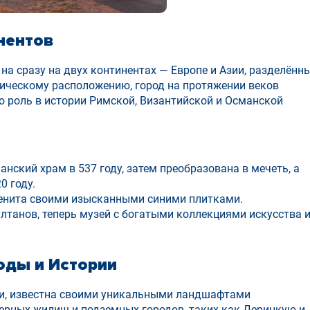
нентов
на сразу на двух континентах — Европе и Азии, разделённ
ическому расположению, город на протяжении веков
ю роль в истории Римской, Византийской и Османской
нский храм в 537 году, затем преобразована в мечеть, а
0 году.
нита своими изысканными синими плитками.
танов, теперь музей с богатыми коллекциями искусства 
оды и Истории
ии, известна своими уникальными ландшафтами
ерных жилищ и подземных городов, таких как Деринкую и